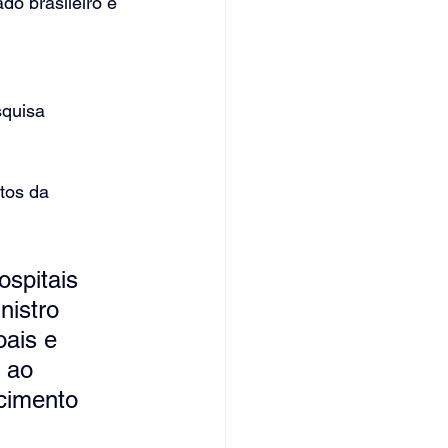
do brasileiro e 
squisa 
tos da 
ospitais 
nistro 
ais e 
 ao 
cimento 