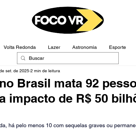
Volta Redonda
Lazer
Astronomia
Esporte
de set. de 2025
2 min de leitura
Polícia
Opinião
 no Brasil mata 92 pess
ra impacto de R$ 50 bilh
ida, há pelo menos 10 com sequelas graves ou permane