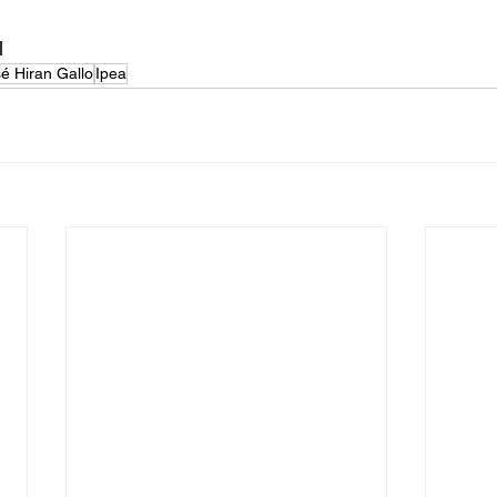
l
é Hiran Gallo
Ipea