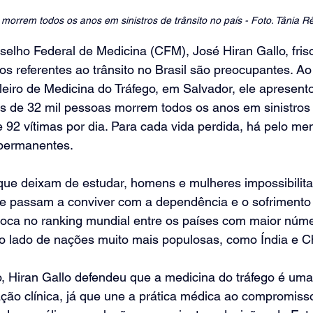
morrem todos os anos em sinistros de trânsito no país - Foto:
 Tânia R
elho Federal de Medicina (CFM), José Hiran Gallo, fris
os referentes ao trânsito no Brasil são preocupantes. Ao 
eiro de Medicina do Tráfego, em Salvador, ele apresento
 de 32 mil pessoas morrem todos os anos em sinistros d
 92 vítimas por dia. Para cada vida perdida, há pelo m
permanentes. 
que deixam de estudar, homens e mulheres impossibilit
que passam a conviver com a dependência e o sofrimento
loca no ranking mundial entre os países com maior núme
 ao lado de nações muito mais populosas, como Índia e Ch
, Hiran Gallo defendeu que a medicina do tráfego é uma
ção clínica, já que une a prática médica ao compromiss