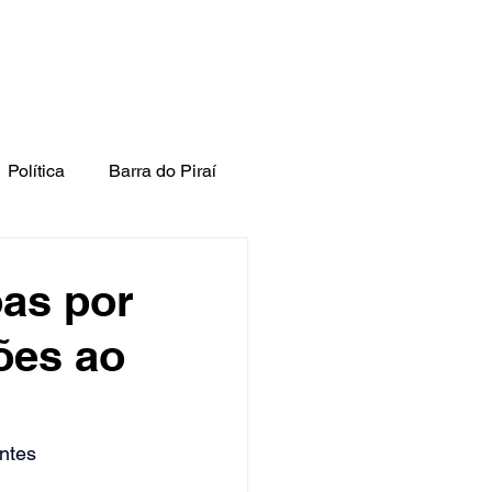
Política
Barra do Piraí
oas por
ões ao
ntes