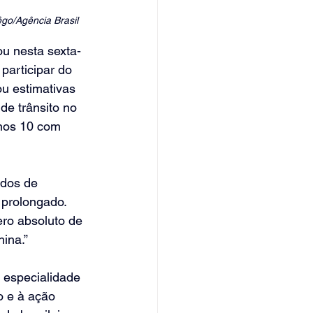
êgo/Agência Brasil
ou nesta sexta-
participar do 
u estimativas 
e trânsito no 
enos 10 com 
ados de 
 prolongado. 
ro absoluto de 
ina.”
 especialidade 
o e à ação 