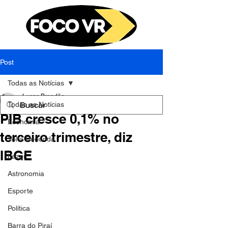
Post
Todas as Notícias
Lucas Brandão
Todas as Notícias
5 de dez. de 2023
1 min de leitura
PIB cresce 0,1% no
Economia
terceiro trimestre, diz
Volta Redonda
IBGE
Lazer
Astronomia
Esporte
Política
Barra do Piraí