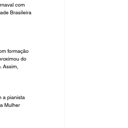
arnaval com 
ade Brasileira 
Com formação 
proximou do 
. Assim, 
a pianista 
da Mulher