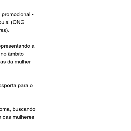
 promocional - 
oula’ (ONG 
as).
representando a 
 no âmbito 
tas da mulher 
sperta para o 
ônoma, buscando 
o das mulheres 