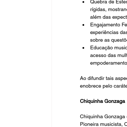
Quebra de Ester
rígidas, mostran
além das expecta
Engajamento Fem
experiências das
sobre as questõ
Educação music
acesso das mulhe
empoderamento 
Ao difundir tais asp
enobrece pelo caráter
Chiquinha Gonzaga
Chiquinha Gonzaga (1
Pioneira musicista, 