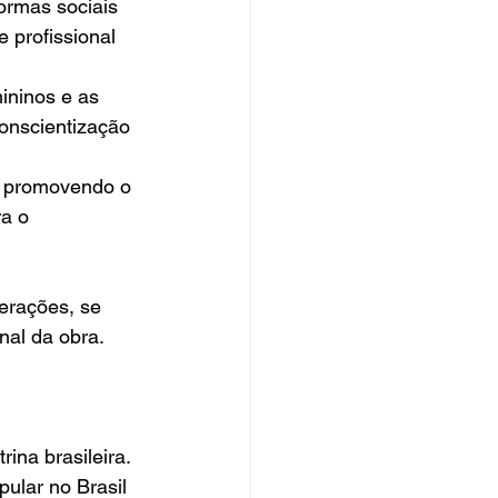
ormas sociais 
 profissional 
ininos e as 
conscientização 
, promovendo o 
a o 
erações, se 
nal da obra.
na brasileira. 
ular no Brasil 