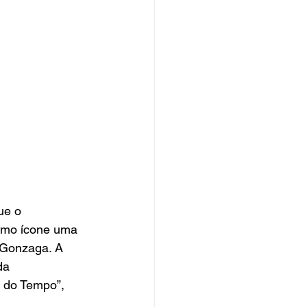
ue o 
omo ícone uma 
a Gonzaga. A 
da 
 do Tempo”, 