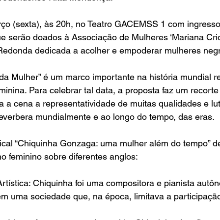
rço (sexta), às 20h, no Teatro GACEMSS 1 com ingresso
que serão doados à Associação de Mulheres ‘Mariana Cri
 Redonda dedicada a acolher e empoderar mulheres negr
 da Mulher” é um marco importante na história mundial 
minina. Para celebrar tal data, a proposta faz um recorte
ra a cena a representatividade de muitas qualidades e lu
reverbera mundialmente e ao longo do tempo, das eras.
cal “Chiquinha Gonzaga: uma mulher além do tempo” de
o feminino sobre diferentes anglos:
rtística: Chiquinha foi uma compositora e pianista aut
m uma sociedade que, na época, limitava a participaçã