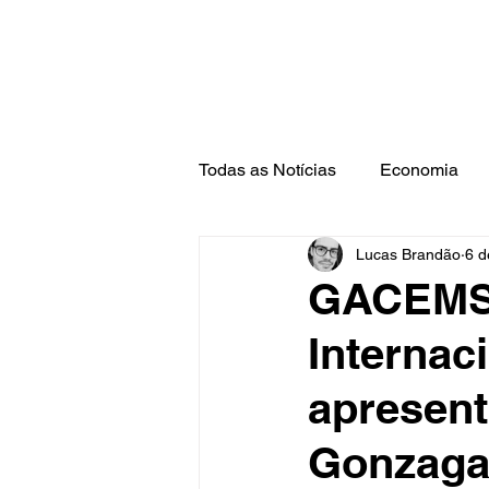
Todas as Notícias
Economia
Lucas Brandão
6 d
Barra Mansa
Pinheiral
GACEMSS
Internac
apresent
Gonzaga