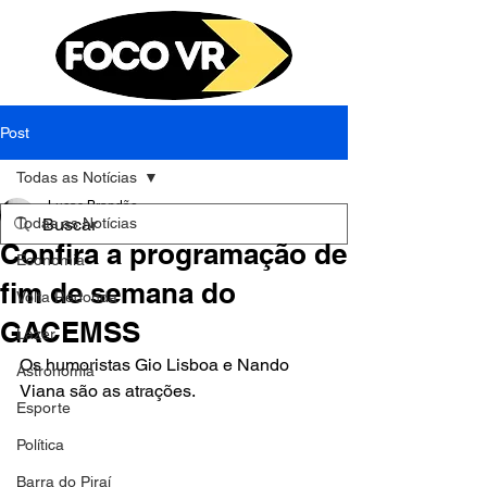
Post
Todas as Notícias
Lucas Brandão
Todas as Notícias
25 de jul. de 2024
2 min de leitura
Confira a programação de
Economia
fim de semana do
Volta Redonda
GACEMSS
Lazer
Os humoristas Gio Lisboa e Nando 
Astronomia
Viana são as atrações.
Esporte
Política
Barra do Piraí