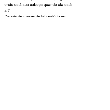
onde está sua cabeça quando ela está 
aí? 
Depois de meses de laboratório em 
clubes de comédia pelo Brasil, Nando 
Viana está ansioso para mostrar pra 
você seu novo show. Mas não tão 
ansioso assim, porque tá tentando 
melhorar. 
Venha rir e torcer junto com ele para 
que o nome do show não precise mais 
de interrogação e se transforme numa 
resposta!
Ingresso Digital
https://www.ingressodigital.com/evento/
12548/Nando_Viana_I_Como_Faz_Par
a_Ficar_AquiA