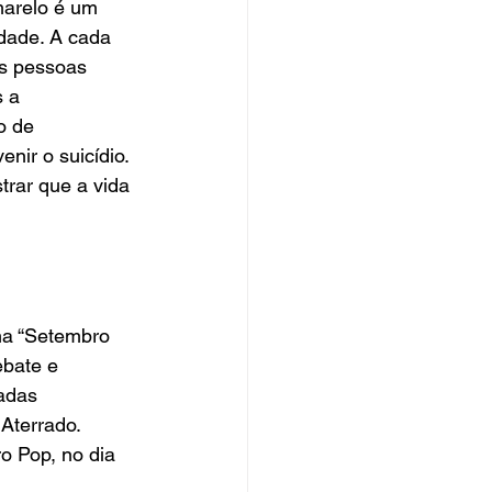
arelo é um 
dade. A cada 
s pessoas 
 a 
o de 
nir o suicídio. 
trar que a vida 
ma “Setembro 
ebate e 
adas 
Aterrado. 
 Pop, no dia 