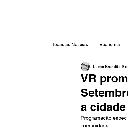
Todas as Notícias
Economia
Lucas Brandão
9 d
Barra Mansa
Pinheiral
VR prom
Setembr
a cidade
Programação especial
comunidade