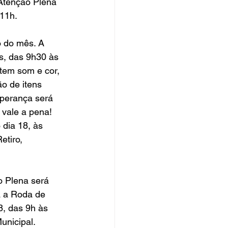
Atenção Plena 
 11h.
 do mês. A 
s, das 9h30 às 
 tem som e cor, 
o de itens 
perança será 
 vale a pena! 
 dia 18, às 
etiro, 
 Plena será 
á a Roda de 
8, das 9h às 
unicipal.