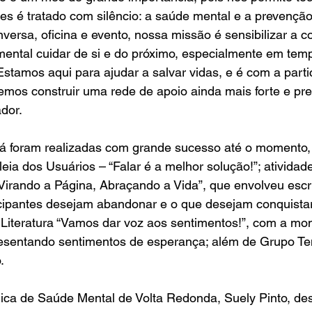
s é tratado com silêncio: a saúde mental e a prevenção 
ersa, oficina e evento, nossa missão é sensibilizar a 
ental cuidar de si e do próximo, especialmente em temp
Estamos aqui para ajudar a salvar vidas, e é com a parti
mos construir uma rede de apoio ainda mais forte e pre
dor.
já foram realizadas com grande sucesso até o momento,
ia dos Usuários – “Falar é a melhor solução!”; ativida
Virando a Página, Abraçando a Vida”, que envolveu escr
icipantes desejam abandonar e o que desejam conquista
e Literatura “Vamos dar voz aos sentimentos!”, com a m
resentando sentimentos de esperança; além de Grupo Te
.
ica de Saúde Mental de Volta Redonda, Suely Pinto, des