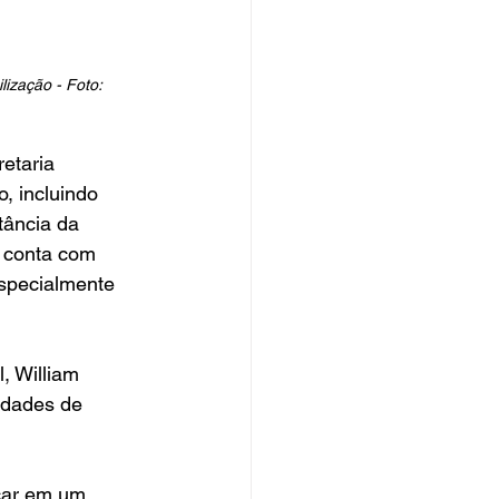
ização - Foto: 
etaria 
 incluindo 
tância da 
 conta com 
especialmente 
, William 
idades de 
car em um 