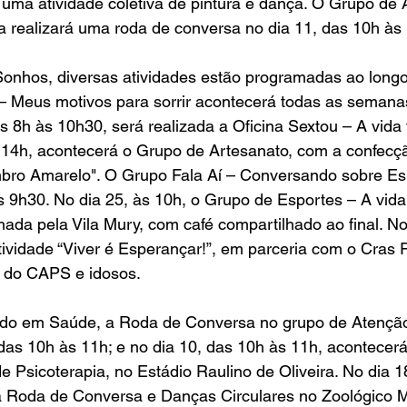
uma atividade coletiva de pintura e dança. O Grupo de 
a realizará uma roda de conversa no dia 11, das 10h às
nhos, diversas atividades estão programadas ao longo
– Meus motivos para sorrir acontecerá todas as semana
s 8h às 10h30, será realizada a Oficina Sextou – A vida
 14h, acontecerá o Grupo de Artesanato, com a confecçã
bro Amarelo". O Grupo Fala Aí – Conversando sobre Es
às 9h30. No dia 25, às 10h, o Grupo de Esportes – A vida
ada pela Vila Mury, com café compartilhado ao final. No
tividade “Viver é Esperançar!”, em parceria com o Cras R
 do CAPS e idosos.
do em Saúde, a Roda de Conversa no grupo de Atenção
 das 10h às 11h; e no dia 10, das 10h às 11h, acontecer
 Psicoterapia, no Estádio Raulino de Oliveira. No dia 1
 a Roda de Conversa e Danças Circulares no Zoológico M