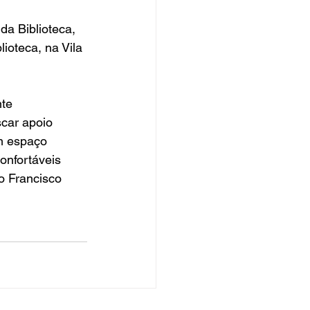
a Biblioteca, 
ioteca, na Vila 
te 
scar apoio 
m espaço 
onfortáveis 
o Francisco 