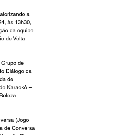
alorizando a 
24, às 13h30, 
ação da equipe 
o de Volta 
 Grupo de 
to Diálogo da 
da de 
de Karaokê – 
 Beleza 
nversa (Jogo 
da de Conversa 