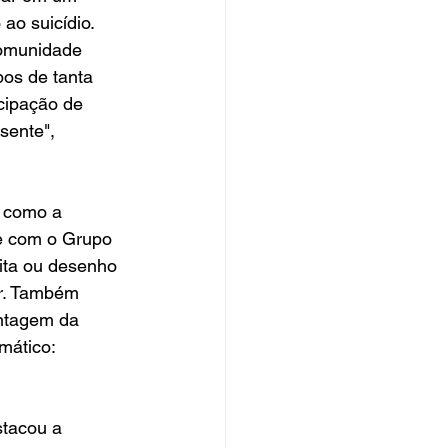
ao suicídio. 
comunidade 
os de tanta 
cipação de 
sente", 
 como a 
de com o Grupo 
ita ou desenho 
r. Também 
ontagem da 
mático: 
tacou a 