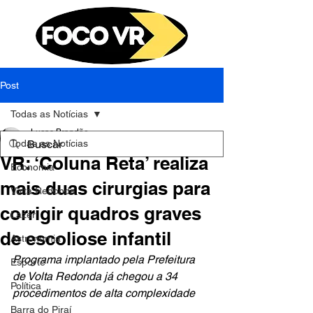
Post
Todas as Notícias
Lucas Brandão
Todas as Notícias
4 de set. de 2023
2 min de leitura
VR: ‘Coluna Reta’ realiza
Economia
mais duas cirurgias para
Volta Redonda
corrigir quadros graves
Lazer
de escoliose infantil
Astronomia
Programa implantado pela Prefeitura 
Esporte
de Volta Redonda já chegou a 34 
Política
procedimentos de alta complexidade
Barra do Piraí