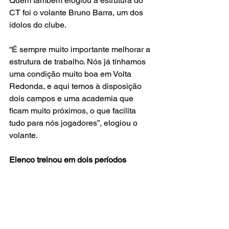
Quem também elogiou a estrutura do 
CT foi o volante Bruno Barra, um dos 
ídolos do clube.
“É sempre muito importante melhorar a 
estrutura de trabalho. Nós já tínhamos 
uma condição muito boa em Volta 
Redonda, e aqui temos à disposição 
dois campos e uma academia que 
ficam muito próximos, o que facilita 
tudo para nós jogadores”, elogiou o 
volante.
Elenco treinou em dois períodos
Nesta terça-feira, o elenco participou 
de treinamentos em dois períodos, sob 
o comando do técnico Rogério Corrêa.