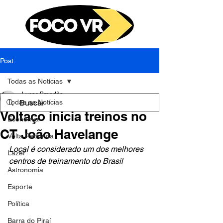
Post
Todas as Notícias
Lucas Brandão
Todas as Notícias
25 de mar. de 2025
2 min de leitura
Voltaço inicia treinos no
Economia
CT João Havelange
Volta Redonda
Local é considerado um dos melhores 
Lazer
centros de treinamento do Brasil
Astronomia
Esporte
Política
Barra do Piraí