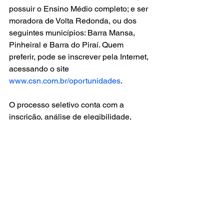
possuir o Ensino Médio completo; e ser 
moradora de Volta Redonda, ou dos 
seguintes municípios: Barra Mansa, 
Pinheiral e Barra do Piraí. Quem 
preferir, pode se inscrever pela Internet, 
acessando o site 
www.csn.com.br/oportunidades
.
O processo seletivo conta com a 
inscrição, análise de elegibilidade, 
prova, painel com gestor, exames 
médicos e entrega de documentação. A 
capacitação será ministrada pela 
Escola Técnica Pandiá Calógeras 
(ETPC) e as aprovadas, após o término 
do programa, poderão ser contratadas 
pela CSN.
Volta Redonda