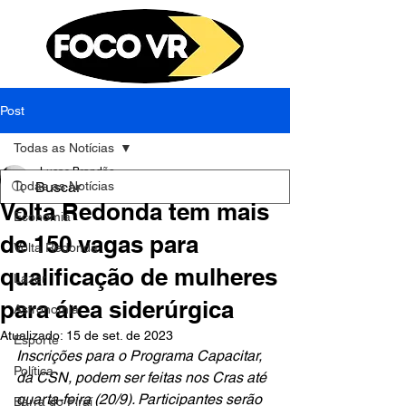
Post
Todas as Notícias
Lucas Brandão
Todas as Notícias
15 de set. de 2023
1 min de leitura
Volta Redonda tem mais
Economia
de 150 vagas para
Volta Redonda
qualificação de mulheres
Lazer
para área siderúrgica
Astronomia
Atualizado:
15 de set. de 2023
Esporte
Inscrições para o Programa Capacitar, 
Política
da CSN, podem ser feitas nos Cras até 
quarta-feira (20/9). Participantes serão 
Barra do Piraí