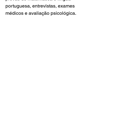
portuguesa, entrevistas, exames 
médicos e avaliação psicológica.
De acordo com CSN, o Programa 
Jovem Aprendiz tem a duração de até 
11 meses e oferece aos jovens 
estudantes experiências intensas, que 
irão ajudar no seu desenvolvimento 
profissional, por meio de atividades 
teóricas e práticas.
O edital e outras informações estão 
disponíveis no site 
www.csn.com.br/oportunidades
.
Volta Redonda