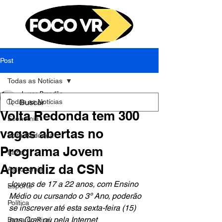
Post
Todas as Notícias
Lucas Brandão
Todas as Notícias
13 de set. de 2023
2 min de leitura
Volta Redonda tem 300
Economia
vagas abertas no
Volta Redonda
Programa Jovem
Lazer
Aprendiz da CSN
Astronomia
Jovens de 17 a 22 anos, com Ensino 
Esporte
Médio ou cursando o 3º Ano, poderão 
Política
se inscrever até esta sexta-feira (15) 
nos Cras ou pela Internet
Barra do Piraí