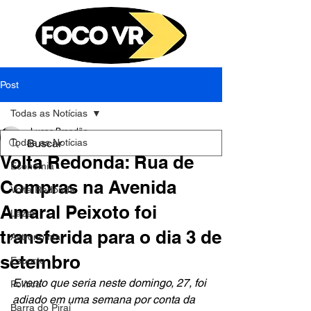
Post
Todas as Notícias
Lucas Brandão
Todas as Notícias
25 de ago. de 2023
1 min de leitura
Volta Redonda: Rua de
Economia
Compras na Avenida
Volta Redonda
Amaral Peixoto foi
Lazer
transferida para o dia 3 de
Astronomia
setembro
Esporte
Evento que seria neste domingo, 27, foi 
Política
adiado em uma semana por conta da 
Barra do Piraí