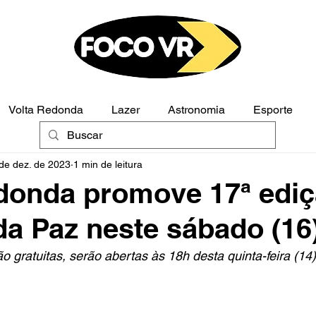
Volta Redonda
Lazer
Astronomia
Esporte
de dez. de 2023
1 min de leitura
Polícia
Opinião
donda promove 17ª ediç
da Paz neste sábado (16
o gratuitas, serão abertas às 18h desta quinta-feira (14)