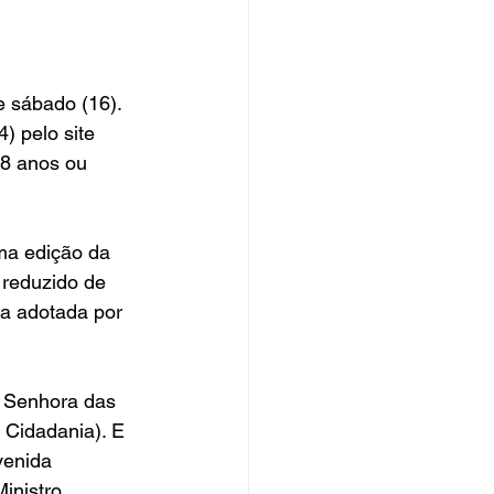
 sábado (16). 
) pelo site 
18 anos ou 
ma edição da 
 reduzido de 
a adotada por 
a Senhora das 
 Cidadania). E 
venida 
inistro 