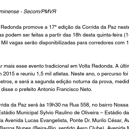
Fluminense - Secom/PMVR
a Redonda promove a 17ª edição da Corrida da Paz neste
as podem ser feitas a partir das 18h desta quinta-feira (14
. Mil vagas serão disponibilizadas para corredores com 
 mais esse evento tradicional em Volta Redonda. A últi
 2015 e reuniu 1,5 mil atletas. Neste ano, o percurso foi
etros, e será a segunda edição noturna da prova, medid
, disse o prefeito Antonio Francisco Neto.
rrida da Paz será às 19h30 na Rua 558, no bairro Noss
stádio Municipal Sylvio Raulino de Oliveira – Estádio da
a Avenida Lucas Evangelista, Ponte Dr. Murilo César, A
Barros Nunes (Beira-Rio, sentido Aero Clube), Avenida M