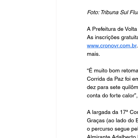
Foto: Tribuna Sul 
A Prefeitura de Volt
As inscrições gratuit
www.cronovr.com.br
mais.
“É muito bom retomar
Corrida da Paz foi em
dez para sete quilôm
conta do forte calor”
A largada da 17ª Co
Graças (ao lado do E
o percurso segue pel
Almirante Adalberto 