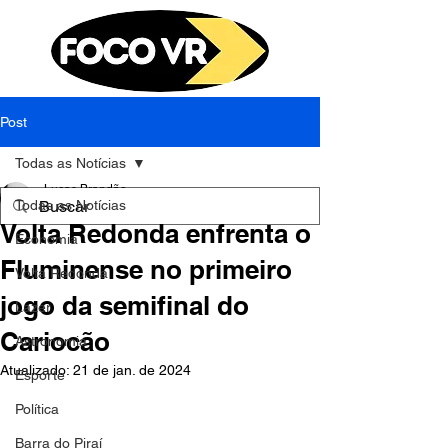
Post
Todas as Notícias
Lucas Brandão
Todas as Notícias
12 de mar. de 2023
1 min de leitura
Volta Redonda enfrenta o
Economia
Fluminense no primeiro
Volta Redonda
jogo da semifinal do
Lazer
Cariocão
Astronomia
Atualizado:
21 de jan. de 2024
Esporte
Política
Barra do Piraí