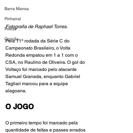
Barra Mansa
Pinheiral
Fotografia de Raphael Torres.
Polícia
Opinião
Pela 11ª rodada da Série C do 
Campeonato Brasileiro, o Volta 
Redonda empatou em 1 a 1 com o 
CSA, no Raulino de Oliveira. O gol do 
Voltaço foi marcado pelo atacante 
Samuel Granada, enquanto Gabriel 
Tagliari marcou para a equipe 
alagoana. 
O JOGO
O primeiro tempo foi marcado pela 
quantidade de faltas e passes errados 