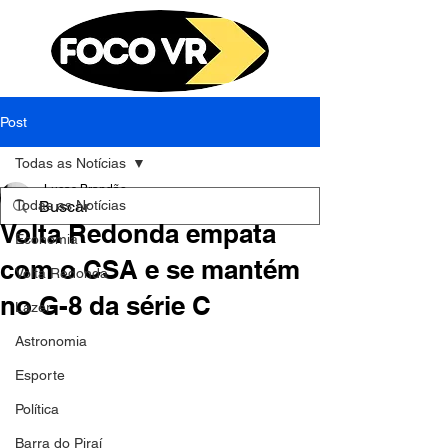
Post
Todas as Notícias
Lucas Brandão
Todas as Notícias
2 de jul. de 2023
1 min de leitura
Volta Redonda empata
Economia
com o CSA e se mantém
Volta Redonda
no G-8 da série C
Lazer
Astronomia
Esporte
Política
Barra do Piraí