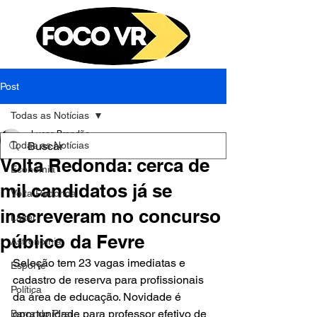
Post
Todas as Notícias
Lucas Brandão
Todas as Notícias
14 de ago. de 2023
2 min de leitura
Volta Redonda: cerca de
Economia
mil candidatos já se
Volta Redonda
inscreveram no concurso
Lazer
público da Fevre
Astronomia
Seleção tem 23 vagas imediatas e 
Esporte
cadastro de reserva para profissionais 
Política
da área de educação. Novidade é 
oportunidade para professor efetivo de 
Barra do Piraí