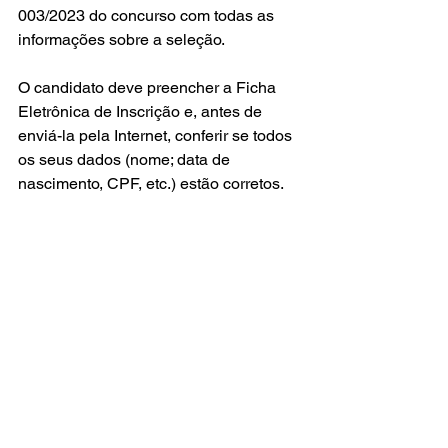
003/2023 do concurso com todas as 
informações sobre a seleção.
O candidato deve preencher a Ficha 
Eletrônica de Inscrição e, antes de 
enviá-la pela Internet, conferir se todos 
os seus dados (nome; data de 
nascimento, CPF, etc.) estão corretos.
No caso de dificuldade de acesso à 
internet, os candidatos podem realizar 
suas inscrições na Subprefeitura, na 
Avenida Antônio de Almeida, nº 46, 
bairro Retiro, nos dias úteis, das 8h30 
às 17h.
Volta Redonda