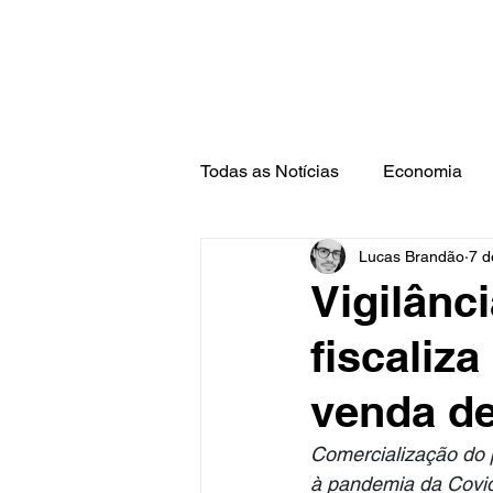
Todas as Notícias
Economia
Lucas Brandão
7 d
Barra Mansa
Pinheiral
Vigilânc
fiscaliz
venda de
Comercialização do p
à pandemia da Covi