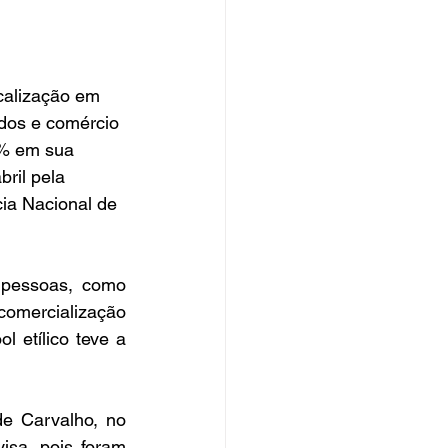
scalização em 
dos e comércio 
0% em sua 
ril pela 
ia Nacional de 
 pessoas, como 
omercialização 
etílico teve a 
e Carvalho, no 
sa, pois foram 