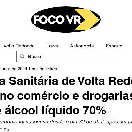
Volta Redonda
Lazer
Astronomia
Esporte
e mai. de 2024
1 min de leitura
Polícia
Opinião
ia Sanitária de Volta Re
a no comércio e drogaria
 álcool líquido 70%
roduto foi suspensa desde o dia 30 de abril, após ser p
d-19