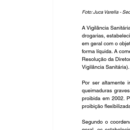
Foto: Juca Varella - 
A Vigilância Sanitári
drogarias, estabele
em geral com o objet
forma líquida. A com
Resolução da Direto
Vigilância Sanitária).
Por ser altamente i
queimaduras graves 
proibida em 2002. P
proibição flexibiliza
Segundo o coordenad
geral, os estabelec