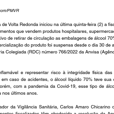
Secom/PMVR
a de Volta Redonda iniciou na última quinta-feira (2) a fi
cimentos que vendem produtos hospitalares, supermerca
ivo de retirar de circulação as embalagens de álcool 7
ercialização do produto foi suspensa desde o dia 30 de ab
ria Colegiada (RDC) número 766/2022 da Anvisa (Agênc
nflamável e representar risco à integridade física das
em caso de acidentes, o álcool líquido 70% teve sua c
orém, com a pandemia da Covid-19, esse tipo de álcool 
da nos últimos anos.
or da Vigilância Sanitária, Carlos Amaro Chicarino d
imentos fiscalizados têm obedecido a resolução da Anvi