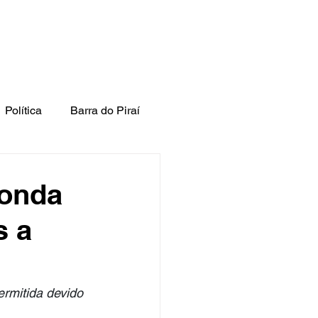
Política
Barra do Piraí
donda
s a
ermitida devido 