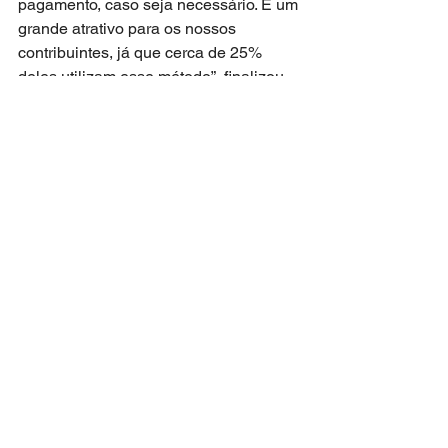
pagamento, caso seja necessário. É um 
grande atrativo para os nossos 
contribuintes, já que cerca de 25% 
deles utilizam esse método”, finalizou.
Para mais informações, basta entrar em 
contato com o Saae-BM através do 
telefone: (24) 3512-4333.
Barra Mansa
Posts recentes