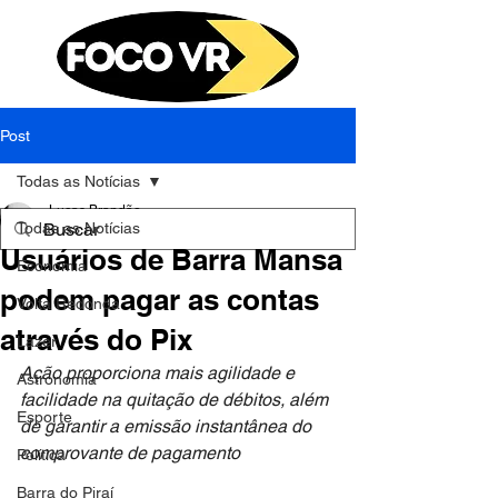
Post
Todas as Notícias
Lucas Brandão
Todas as Notícias
29 de abr. de 2024
2 min de leitura
Usuários de Barra Mansa
Economia
podem pagar as contas
Volta Redonda
através do Pix
Lazer
Ação proporciona mais agilidade e 
Astronomia
facilidade na quitação de débitos, além 
Esporte
de garantir a emissão instantânea do 
comprovante de pagamento
Política
Barra do Piraí