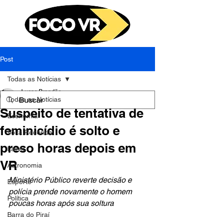
Post
Todas as Notícias
Lucas Brandão
Todas as Notícias
1 de mar. de 2025
1 min de leitura
Suspeito de tentativa de
Economia
feminicídio é solto e
Volta Redonda
preso horas depois em
Lazer
VR
Astronomia
Ministério Público reverte decisão e 
Esporte
polícia prende novamente o homem 
Política
poucas horas após sua soltura
Barra do Piraí