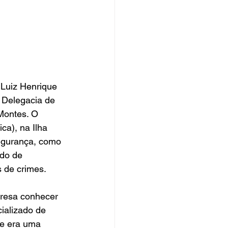
 Luiz Henrique 
 Delegacia de 
Montes. O 
a), na Ilha 
segurança, como 
do de 
 de crimes.
presa conhecer 
ializado de 
ue era uma 