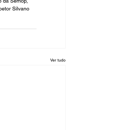
o da Semop, 
etor Silvano 
Ver tudo