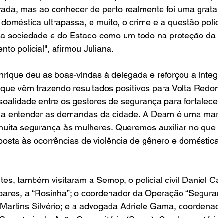
rada, mas ao conhecer de perto realmente foi uma grata
doméstica ultrapassa, e muito, o crime e a questão polic
da sociedade e do Estado como um todo na proteção da 
to policial", afirmou Juliana.
nrique deu as boas-vindas à delegada e reforçou a integ
que vêm trazendo resultados positivos para Volta Redon
oalidade entre os gestores de segurança para fortalece
 a entender as demandas da cidade. A Deam é uma mar
 muita segurança às mulheres. Queremos auxiliar no que f
osta às ocorrências de violência de gênero e doméstica”
es, também visitaram a Semop, o policial civil Daniel Ca
res, a “Rosinha”; o coordenador da Operação “Seguran
Martins Silvério; e a advogada Adriele Gama, coordenad