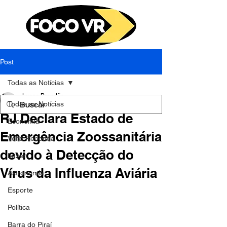
Post
Todas as Notícias
Lucas Brandão
Todas as Notícias
18 de ago. de 2023
1 min de leitura
RJ Declara Estado de
Economia
Emergência Zoossanitária
Volta Redonda
devido à Detecção do
Lazer
Vírus da Influenza Aviária
Astronomia
Esporte
Política
Barra do Piraí