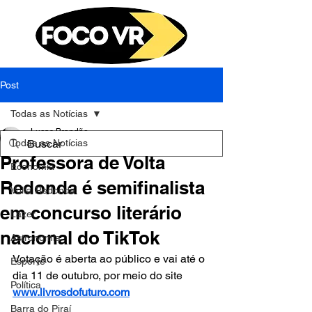
Post
Todas as Notícias
Lucas Brandão
Todas as Notícias
7 de out. de 2025
2 min de leitura
Professora de Volta
Economia
Redonda é semifinalista
Volta Redonda
em concurso literário
Lazer
nacional do TikTok
Astronomia
Votação é aberta ao público e vai até o 
Esporte
dia 11 de outubro, por meio do site 
Política
www.livrosdofuturo.com
Barra do Piraí