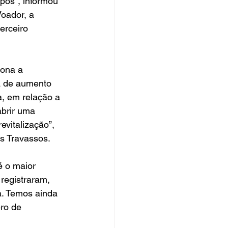
os”, informou 
oador, a 
erceiro 
iona a 
a de aumento 
, em relação a 
brir uma 
vitalização”, 
os Travassos.
é o maior 
registraram, 
a. Temos ainda 
ro de 