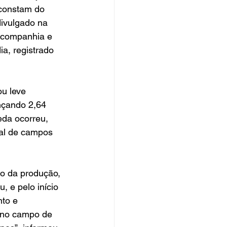
 constam do 
divulgado na 
a companhia e 
ia, registrado 
ou leve 
nçando 2,64 
eda ocorreu, 
ral de campos 
o da produção, 
 e pelo início 
to e 
 no campo de 