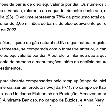
hões de barris de óleo equivalente por dia. Os números
o e Vendas, referente ao segundo trimestre deste ano, 
eira (26). O volume representa 78% da produção total d
rior de 2,05 milhões de barris de óleo equivalente por d
e de 2023.
óleo, líquido de gás natural (LGN) e gás natural registr
 trimestre, se comparada com o trimestre anterior, alca
 óleo equivalente por dia. A petroleira informou que a qu
 conta de paradas e manutenções, além do declínio natu
estimentos.
 parcialmente compensados pelo ramp-up [etapa de iníci
mercializar um produto novo] da P-71, no campo de Itapu,
o, das Unidades Flutuantes de Produção, Armazenamen
) Almirante Barroso, no campo de Búzios, e Anna Nery,