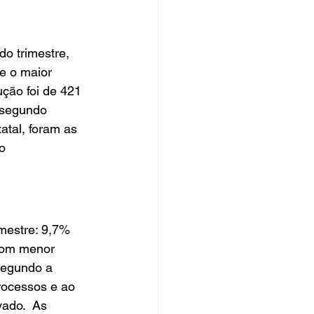
o trimestre, 
e o maior 
ção foi de 421 
 segundo 
atal, foram as 
o 
mestre: 9,7% 
com menor 
Segundo a 
rocessos e ao 
ado.  As 