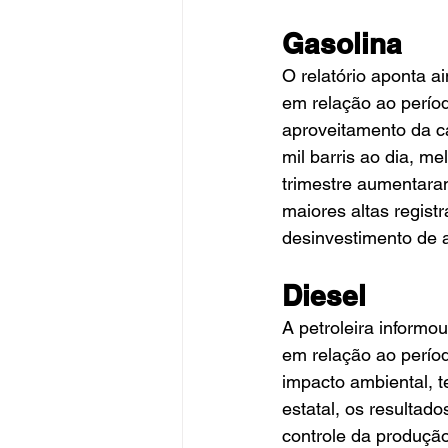
Gasolina
O relatório aponta a
em relação ao perío
aproveitamento da ca
mil barris ao dia, m
trimestre aumentaram
maiores altas regist
desinvestimento de a
Diesel
A petroleira informo
em relação ao perío
impacto ambiental, t
estatal, os resultad
controle da produção