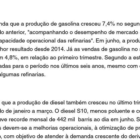
inda que a produção de gasolina cresceu 7,4% no segund
do anterior, "acompanhando o desempenho de mercado 
pacidade operacional das refinarias". Em junho, a produ
elhor resultado desde 2014. Já as vendas de gasolina no
 4,8%, em relação ao primeiro trimestre. Segundo a est
radas para o período nos últimos seis anos, mesmo com 
lgumas refinarias.
u que a produção de diesel também cresceu no último tri
do de janeiro a março. O diesel S10, menos poluente e 
eve recorde mensal de 442 mil  barris ao dia em junho. 
os devem-se a melhorias operacionais, à otimização de p
, com objetivo de atender à demanda crescente do deriv