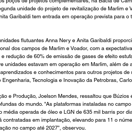
os poços de projetos complementares, na Bacia de Camp
egunda unidade do projeto de revitalização de Marlim e V
ita Garibaldi tem entrada em operação prevista para o t
nidades flutuantes Anna Nery e Anita Garibaldi proporc
ional dos campos de Marlim e Voador, com a expectativ
e redução de 60% de emissão de gases de efeito estufa
e unidades estavam em operação em Marlim, além de a
 aprendizados e conhecimentos para outros projetos de re
e Engenharia, Tecnologia e Inovação da Petrobras, Carl
ação e Produção, Joelson Mendes, ressaltou que Búzios 
undas do mundo. "As plataformas instaladas no campo 
o média operada de óleo e LGN de 635 mil barris por di
já contratadas em implantação, elevando para 11 o núme
ação no campo até 2027”, observou.