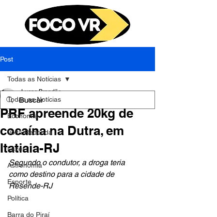
Post
Todas as Notícias
Lucas Brandão
Todas as Notícias
16 de fev. de 2024
1 min de leitura
PRF apreende 20kg de
Economia
cocaína na Dutra, em
Volta Redonda
Itatiaia-RJ
Lazer
Segundo o condutor, a droga teria 
Astronomia
como destino para a cidade de 
Esporte
Resende-RJ
Política
Barra do Piraí