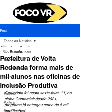
Post
Todas as Notícias
Lucas Brandão
Todas as Notícias
11 de ago. de 2023
3 min de leitura
Prefeitura de Volta
Economia
Redonda forma mais de
Volta Redonda
mil alunos nas oficinas de
Lazer
Inclusão Produtiva
Astronomia
Cerimônia foi nesta sexta-feira, 11, no 
Esporte
clube Comercial; desde 2021, 
Política
programa já entregou cerca de 5 mil 
certificados
Barra do Piraí