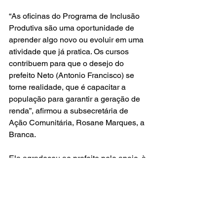
“As oficinas do Programa de Inclusão 
Produtiva são uma oportunidade de 
aprender algo novo ou evoluir em uma 
atividade que já pratica. Os cursos 
contribuem para que o desejo do 
prefeito Neto (Antonio Francisco) se 
torne realidade, que é capacitar a 
população para garantir a geração de 
renda”, afirmou a subsecretária de 
Ação Comunitária, Rosane Marques, a 
Branca.
Ela agradeceu ao prefeito pelo apoio, à 
diretora do Departamento de Proteção 
Básica, Raquel Marques Coutinho e 
todos os profissionais que atuam no 
DPB, em especial à coordenadora do 
programa Marlene Mota, e ao deputado 