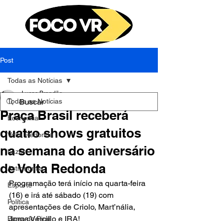
Post
Todas as Notícias
Lucas Brandão
Todas as Notícias
10 de jul. de 2025
2 min de leitura
Praça Brasil receberá
Economia
quatro shows gratuitos
Volta Redonda
na semana do aniversário
Lazer
de Volta Redonda
Astronomia
Programação terá início na quarta-feira 
Esporte
(16) e irá até sábado (19) com 
Política
apresentações de Criolo, Mart’nália, 
Jorge Vercillo e IRA!
Barra do Piraí