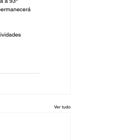
a a 93ª 
 permanecerá 
ividades 
Ver tudo