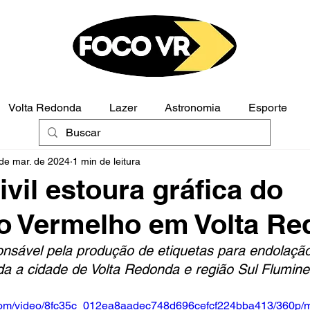
Volta Redonda
Lazer
Astronomia
Esporte
de mar. de 2024
1 min de leitura
Polícia
Opinião
ivil estoura gráfica do
 Vermelho em Volta Re
onsável pela produção de etiquetas para endolaçã
da a cidade de Volta Redonda e região Sul Flumin
ic.com/video/8fc35c_012ea8aadec748d696cefcf224bba413/360p/m