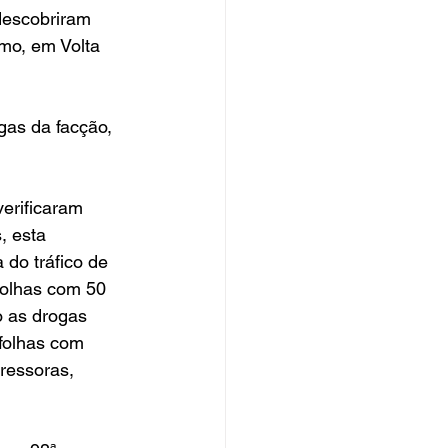
 descobriram 
mo, em Volta 
gas da facção, 
erificaram 
 esta 
do tráfico de 
folhas com 50 
 as drogas 
folhas com 
pressoras, 