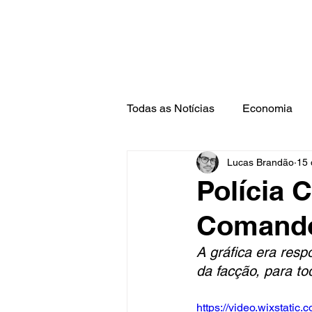
Todas as Notícias
Economia
Lucas Brandão
15 
Barra Mansa
Pinheiral
Polícia C
Comando
A gráfica era resp
da facção, para to
https://video.wixstat