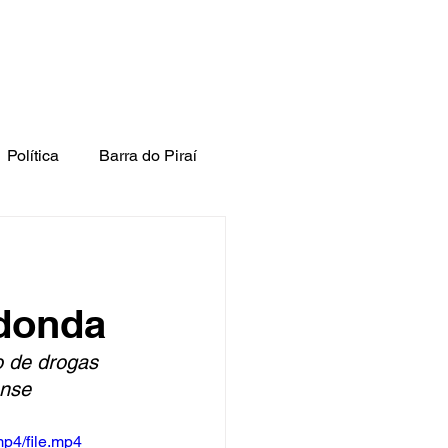
Política
Barra do Piraí
donda
o de drogas 
ense
p4/file.mp4