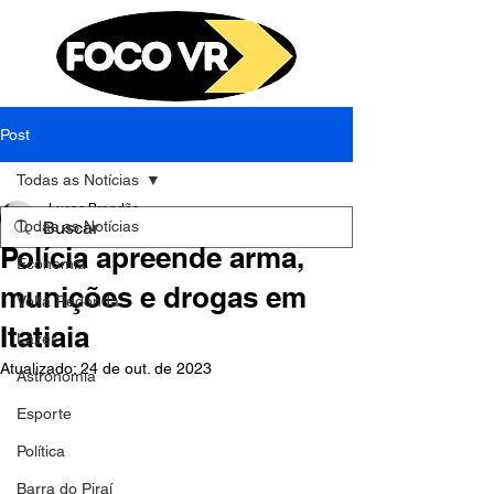
Post
Todas as Notícias
Lucas Brandão
Todas as Notícias
24 de out. de 2023
1 min de leitura
Polícia apreende arma,
Economia
munições e drogas em
Volta Redonda
Itatiaia
Lazer
Atualizado:
24 de out. de 2023
Astronomia
Esporte
Política
Barra do Piraí