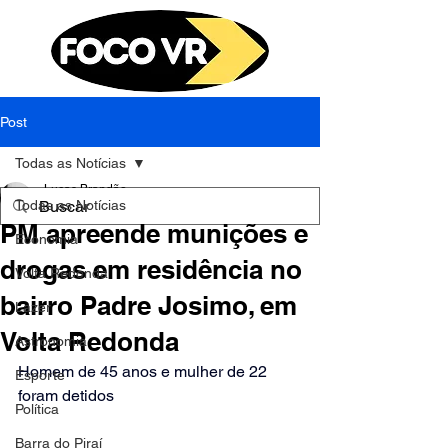
Post
Todas as Notícias
Lucas Brandão
Todas as Notícias
18 de nov. de 2025
1 min de leitura
PM apreende munições e
Economia
drogas em residência no
Volta Redonda
bairro Padre Josimo, em
Lazer
Volta Redonda
Astronomia
Homem de 45 anos e mulher de 22 
Esporte
foram detidos
Política
Barra do Piraí