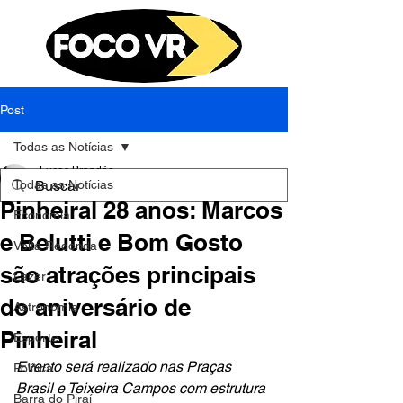
Post
Todas as Notícias
Lucas Brandão
Todas as Notícias
18 de mai. de 2023
4 min de leitura
Pinheiral 28 anos: Marcos
Economia
e Belutti e Bom Gosto
Volta Redonda
são atrações principais
Lazer
do aniversário de
Astronomia
Pinheiral
Esporte
Evento será realizado nas Praças 
Política
Brasil e Teixeira Campos com estrutura 
Barra do Piraí