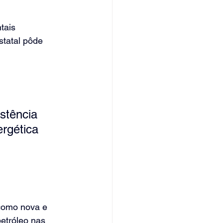
tais 
statal pôde 
stência 
ergética 
como nova e 
etróleo nas 