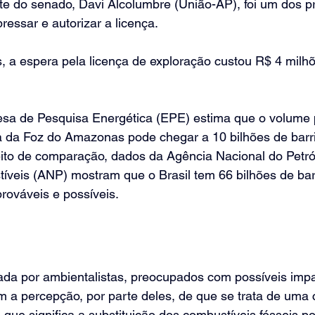
e do senado, Davi Alcolumbre (União-AP), foi um dos pr
ressar e autorizar a licença.
 a espera pela licença de exploração custou R$ 4 milhõ
a de Pesquisa Energética (EPE) estima que o volume po
a da Foz do Amazonas pode chegar a 10 bilhões de barri
eito de comparação, dados da Agência Nacional do Petró
íveis (ANP) mostram que o Brasil tem 66 bilhões de barr
rováveis e possíveis.
cada por ambientalistas, preocupados com possíveis imp
 a percepção, por parte deles, de que se trata de uma 
 que significa a substituição dos combustíveis fósseis po