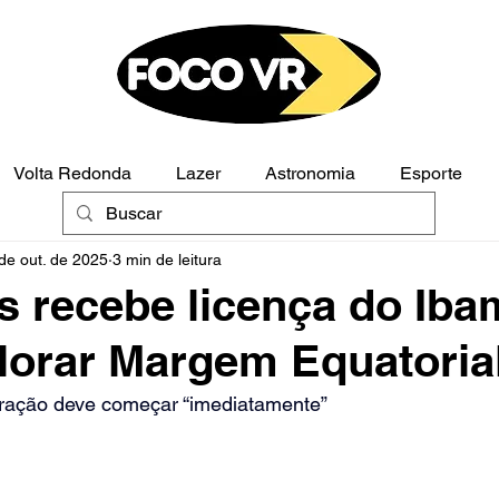
Volta Redonda
Lazer
Astronomia
Esporte
de out. de 2025
3 min de leitura
Polícia
Opinião
s recebe licença do Iba
lorar Margem Equatoria
furação deve começar “imediatamente”