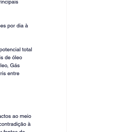
incipais 
es por dia à 
tencial total 
s de óleo 
leo, Gás 
is entre 
actos ao meio 
contradição à 
r fontes de 