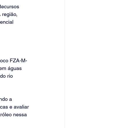
Recursos 
 região, 
encial 
bloco FZA-M-
 em águas 
do rio 
ndo a 
as e avaliar 
róleo nessa 