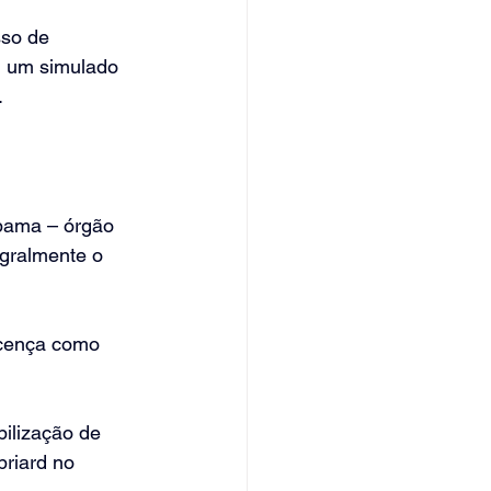
sso de 
m um simulado 
.
Ibama – órgão 
gralmente o 
icença como 
ilização de 
riard no 