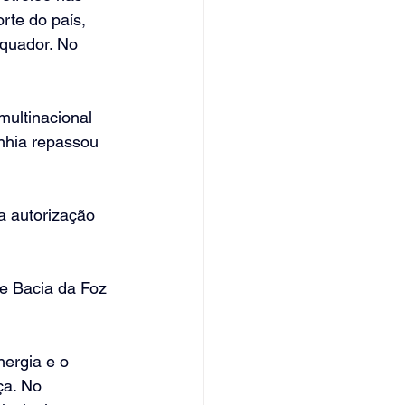
rte do país, 
Equador. No 
multinacional 
anhia repassou 
a autorização 
e Bacia da Foz 
ergia e o 
ça. No 