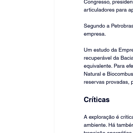
Congresso, president
articuladores para ap
Segundo a Petrobras,
empresa.
Um estudo da Empres
recuperável da Baci
equivalente. Para ef
Natural e Biocombust
reservas provadas, p
Críticas
A exploração é criti
ambiente. Há também
transição energética,