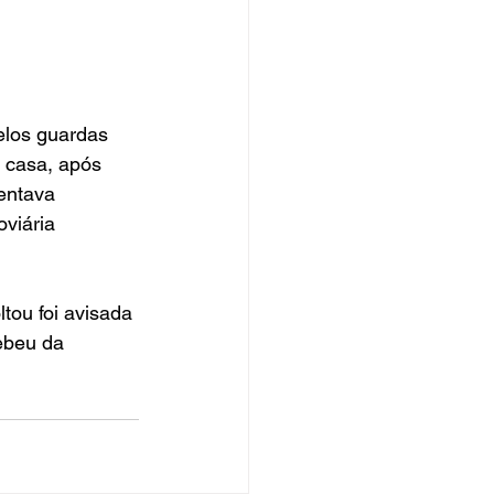
elos guardas 
 casa, após 
entava 
viária 
tou foi avisada 
ebeu da 