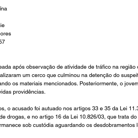
ína
ie
dores
357
ada após observação de atividade de tráfico na região d
ealizaram um cerco que culminou na detenção do suspeit
ando os materiais mencionados. Posteriormente, o jovem
idas providências.
os, o acusado foi autuado nos artigos 33 e 35 da Lei 11.
 de drogas, e no artigo 16 da Lei 10.826/03, que trata do 
ermanece sob custódia aguardando os desdobramentos l