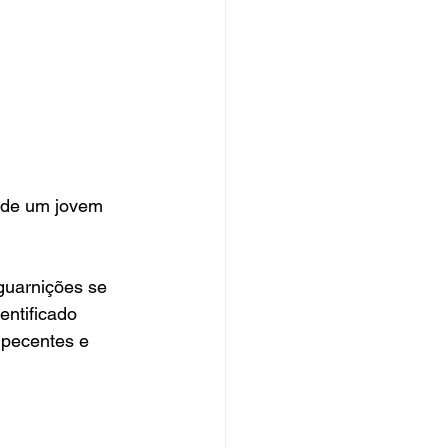
o de um jovem 
guarnições se 
ntificado 
rpecentes e 