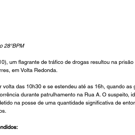
 do 28°BPM
0), um flagrante de tráfico de drogas resultou na prisã
orres, em Volta Redonda.
or volta das 10h30 e se estendeu até as 16h, quando as 
rência durante patrulhamento na Rua A. O suspeito, ide
detido na posse de uma quantidade significativa de ento
os.
endidos: