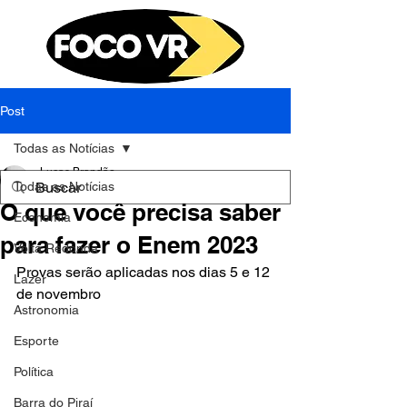
Post
Todas as Notícias
Lucas Brandão
Todas as Notícias
2 de out. de 2023
3 min de leitura
O que você precisa saber
Economia
para fazer o Enem 2023
Volta Redonda
Provas serão aplicadas nos dias 5 e 12 
Lazer
de novembro
Astronomia
Esporte
Política
Barra do Piraí