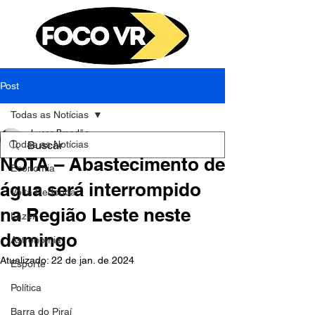
Post
Todas as Notícias
Lucas Brandão
Todas as Notícias
20 de abr. de 2023
1 min de leitura
NOTA – Abastecimento de
Economia
água será interrompido
Volta Redonda
na Região Leste neste
Lazer
domingo
Astronomia
Atualizado:
22 de jan. de 2024
Esporte
Política
Barra do Piraí