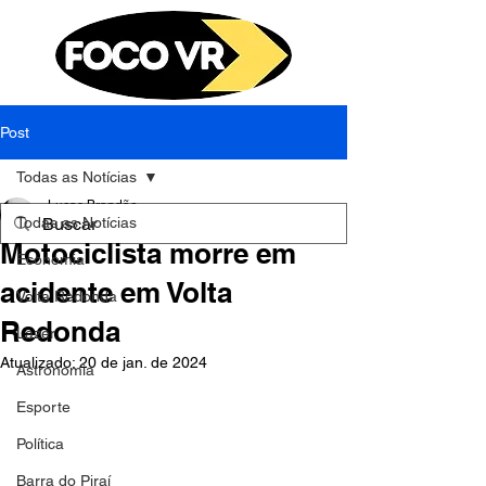
Post
Todas as Notícias
Lucas Brandão
Todas as Notícias
19 de jan. de 2024
1 min de leitura
Motociclista morre em
Economia
acidente em Volta
Volta Redonda
Redonda
Lazer
Atualizado:
20 de jan. de 2024
Astronomia
Esporte
Política
Barra do Piraí