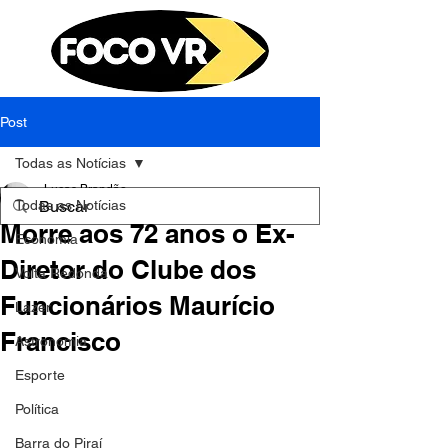
Post
Todas as Notícias
Lucas Brandão
Todas as Notícias
6 de set. de 2023
1 min de leitura
Morre aos 72 anos o Ex-
Economia
Diretor do Clube dos
Volta Redonda
Funcionários Maurício
Lazer
Francisco
Astronomia
Esporte
Política
Barra do Piraí