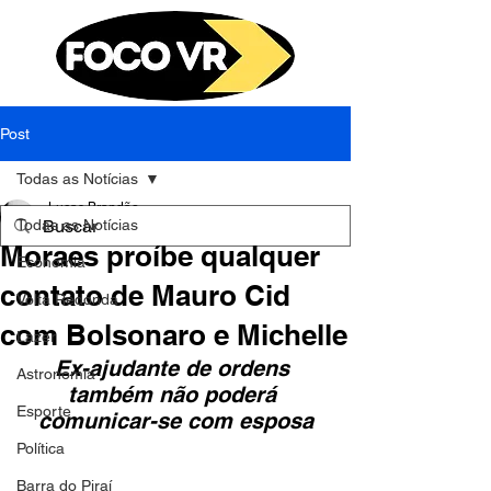
Post
Todas as Notícias
Lucas Brandão
Todas as Notícias
26 de ago. de 2023
1 min de leitura
Moraes proíbe qualquer
Economia
contato de Mauro Cid
Volta Redonda
com Bolsonaro e Michelle
Lazer
Ex-ajudante de ordens 
Astronomia
também não poderá 
Esporte
comunicar-se com esposa
Política
Barra do Piraí