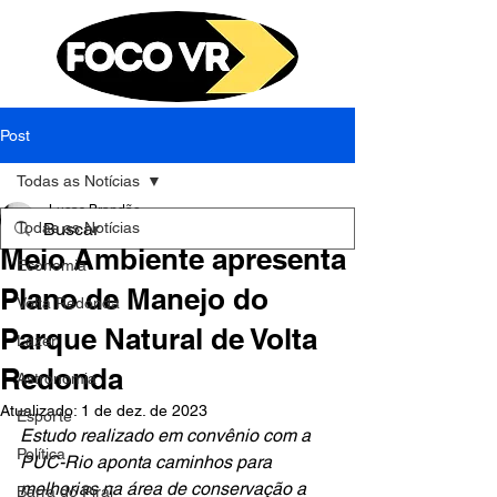
Post
Todas as Notícias
Lucas Brandão
Todas as Notícias
1 de dez. de 2023
2 min de leitura
Meio Ambiente apresenta
Economia
Plano de Manejo do
Volta Redonda
Parque Natural de Volta
Lazer
Redonda
Astronomia
Atualizado:
1 de dez. de 2023
Esporte
Estudo realizado em convênio com a 
Política
PUC-Rio aponta caminhos para 
melhorias na área de conservação a 
Barra do Piraí