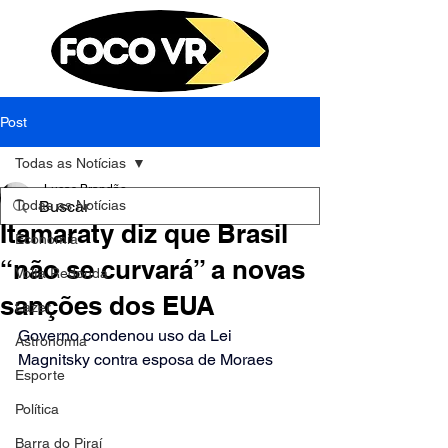
Post
Todas as Notícias
Lucas Brandão
Todas as Notícias
22 de set. de 2025
2 min de leitura
Itamaraty diz que Brasil
Economia
“não se curvará” a novas
Volta Redonda
sanções dos EUA
Lazer
Governo condenou uso da Lei 
Astronomia
Magnitsky contra esposa de Moraes
Esporte
Política
Barra do Piraí