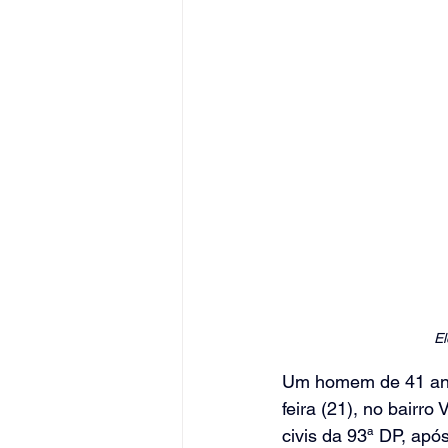
El
Um homem de 41 anos
feira (21), no bairro
civis da 93ª DP, apó