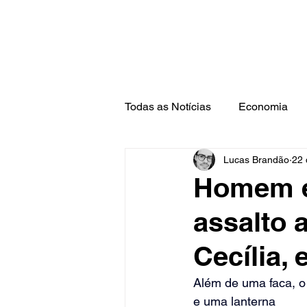
Todas as Notícias
Economia
Lucas Brandão
22 
Barra Mansa
Pinheiral
Homem é
assalto 
Cecília,
Além de uma faca, o
e uma lanterna