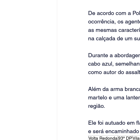
De acordo com a Polí
ocorrência, os agen
as mesmas caracterís
na calçada de um su
Durante a abordagem
cabo azul, semelhant
como autor do assalt
Além da arma branca
martelo e uma lanter
região.
Ele foi autuado em f
e será encaminhado a
Volta Redonda
93ª DP
Vil