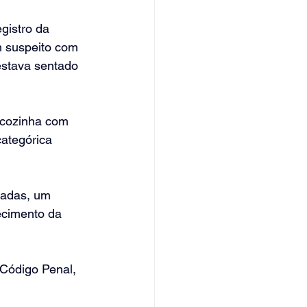
gistro da 
m suspeito com 
estava sentado 
 cozinha com 
categórica 
radas, um 
ecimento da 
 Código Penal, 