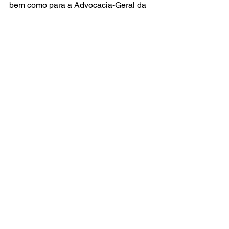
bem como para a Advocacia-Geral da 
União.
Fonte: Agência Brasil
Economia
Posts recentes