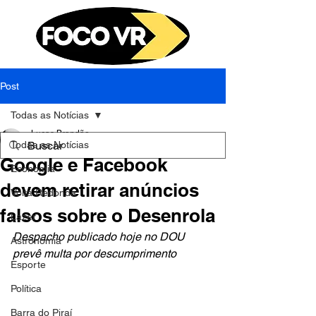
Post
Todas as Notícias
Lucas Brandão
Todas as Notícias
26 de jul. de 2023
1 min de leitura
Google e Facebook
Economia
devem retirar anúncios
Volta Redonda
falsos sobre o Desenrola
Lazer
Despacho publicado hoje no DOU 
Astronomia
prevê multa por descumprimento
Esporte
Política
Barra do Piraí