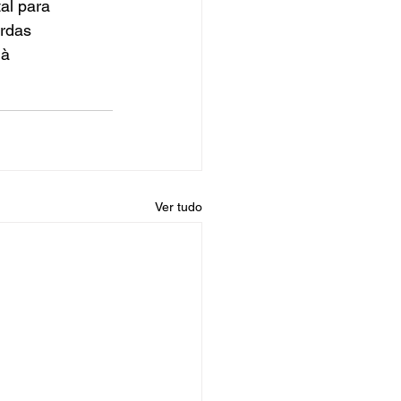
al para 
rdas 
à 
Ver tudo