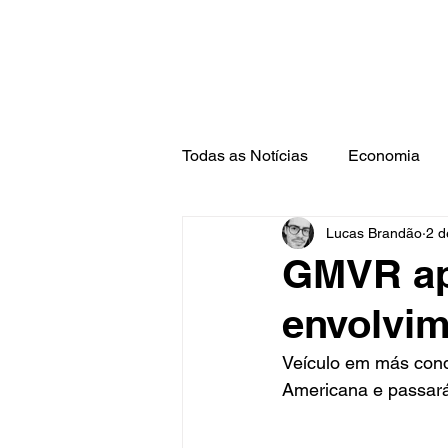
Todas as Notícias
Economia
Lucas Brandão
2 d
Barra Mansa
Pinheiral
GMVR ap
envolvim
Veículo em más condi
Americana e passará 