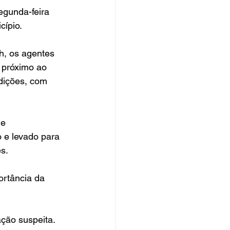
gunda-feira 
cípio.
h, os agentes 
 próximo ao 
dições, com 
e 
 e levado para 
es.
ortância da 
ção suspeita. 