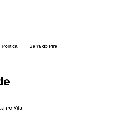
Política
Barra do Piraí
de
irro Vila 