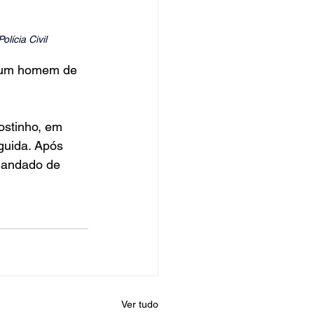
olícia Civil
), um homem de 
ostinho, em 
guida. Após 
 mandado de 
Ver tudo