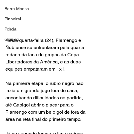
Barra Mansa
Pinheiral
Polícia
Opinião
Nesta quarta-feira (24), Flamengo e 
Ñublense se enfrentaram pela quarta 
rodada da fase de grupos da Copa 
Libertadores da América, e as duas 
equipes empataram em 1x1.
Na primeira etapa, o rubro negro não 
fazia um grande jogo fora de casa, 
encontrando dificuldades na partida, 
até Gabigol abrir o placar para o 
Flamengo com um belo gol de fora da 
área na reta final do primeiro tempo.
Já no segundo tempo, o time carioca 