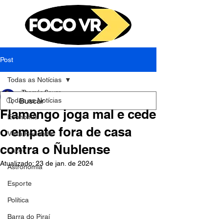
Post
Todas as Notícias
Thomás Souza
Todas as Notícias
25 de mai. de 2023
1 min de leitura
Flamengo joga mal e cede
Economia
o empate fora de casa
Volta Redonda
contra o Ñublense
Lazer
Atualizado:
23 de jan. de 2024
Astronomia
Esporte
Política
Barra do Piraí