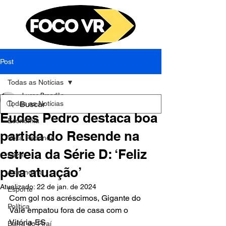
Post
Todas as Notícias
Lucas Brandão
Todas as Notícias
8 de mai. de 2023
2 min de leitura
Eudes Pedro destaca boa
Economia
partida do Resende na
Volta Redonda
estreia da Série D: ‘Feliz
Lazer
pela atuação’
Astronomia
Atualizado:
22 de jan. de 2024
Esporte
Com gol nos acréscimos, Gigante do 
Política
Vale empatou fora de casa com o 
Vitória-ES
Barra do Piraí