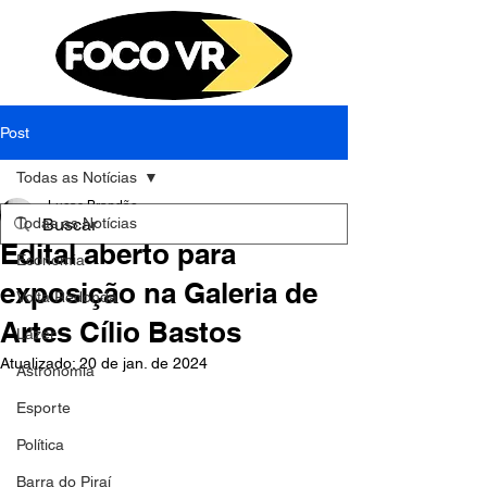
Post
Todas as Notícias
Lucas Brandão
Todas as Notícias
25 de mar. de 2023
1 min de leitura
Edital aberto para
Economia
exposição na Galeria de
Volta Redonda
Artes Cílio Bastos
Lazer
Atualizado:
20 de jan. de 2024
Astronomia
Esporte
Política
Barra do Piraí