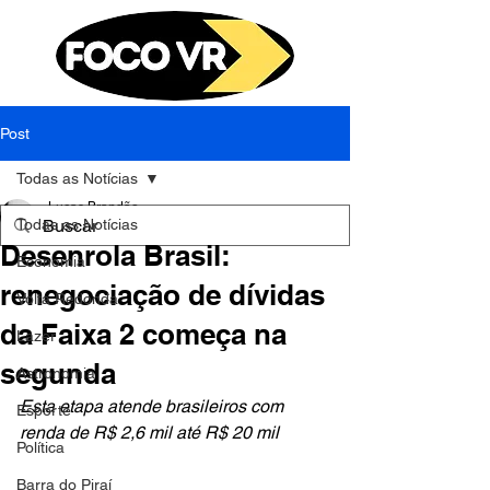
Post
Todas as Notícias
Lucas Brandão
Todas as Notícias
14 de jul. de 2023
2 min de leitura
Desenrola Brasil:
Economia
renegociação de dívidas
Volta Redonda
da Faixa 2 começa na
Lazer
segunda
Astronomia
Esta etapa atende brasileiros com 
Esporte
renda de R$ 2,6 mil até R$ 20 mil
Política
Barra do Piraí