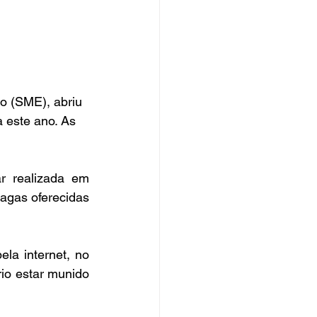
o (SME), abriu 
a este ano. As 
 realizada em 
agas oferecidas 
a internet, no 
rio estar munido 