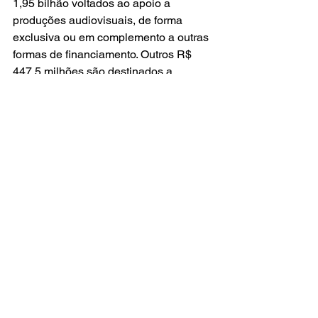
1,95 bilhão voltados ao apoio a 
produções audiovisuais, de forma 
exclusiva ou em complemento a outras 
formas de financiamento. Outros R$ 
447,5 milhões são destinados a 
reformas, restauros, manutenção e 
funcionamento de salas de cinema. Há 
R$ 224,7 milhões para capacitação, 
formação e qualificação no 
audiovisual, apoio a cineclubes e à 
realização de festivais e mostras de 
produções audiovisuais, além de R$ 
167,8 milhões para apoio às micro e 
pequenas empresas do setor 
audiovisual.
Para as demais áreas culturais serão 
destinados R$ 1,06 bilhão, voltado a 
ações na modalidade de recursos não 
reembolsáveis de apoio ao 