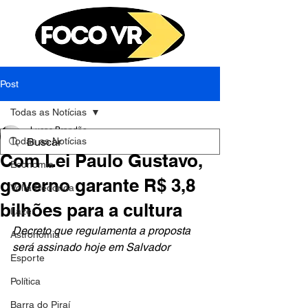
Post
Todas as Notícias
Lucas Brandão
Todas as Notícias
11 de mai. de 2023
3 min de leitura
Com Lei Paulo Gustavo,
Economia
governo garante R$ 3,8
Volta Redonda
bilhões para a cultura
Lazer
Decreto que regulamenta a proposta 
Astronomia
será assinado hoje em Salvador
Esporte
Política
Barra do Piraí