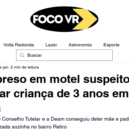
Volta Redonda
Lazer
Astronomia
Esporte
e jan.
2 min de leitura
Polícia
Opinião
preso em motel suspeit
r criança de 3 anos em
a
 Conselho Tutelar e a Deam conseguiu deter mãe e pad
izada sozinha no bairro Retiro