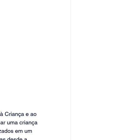
à Criança e ao 
nar uma criança 
lizados em um 
das desde a 