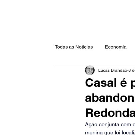
Todas as Notícias
Economia
Lucas Brandão
8 d
Barra Mansa
Pinheiral
Casal é 
abandona
Redond
Ação conjunta com o
menina que foi local