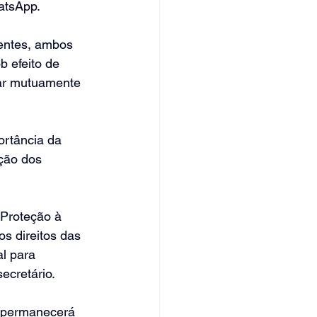
atsApp.
gentes, ambos 
 efeito de 
ar mutuamente 
ortância da 
ção dos 
 Proteção à 
s direitos das 
l para 
ecretário.
e permanecerá 