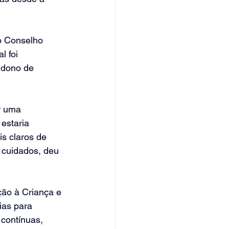
o Conselho 
 foi 
ndono de 
r uma 
estaria 
s claros de 
s cuidados, deu 
ção à Criança e 
ias para 
 contínuas, 