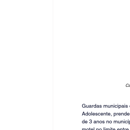
Ca
Guardas municipais 
Adolescente, prende
de 3 anos no municíp
motel no limite entr