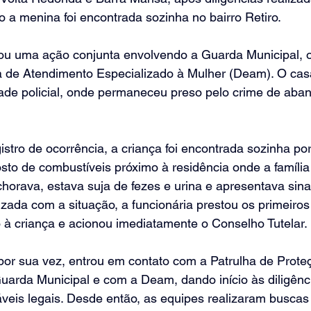
do a menina foi encontrada sozinha no bairro Retiro.
zou uma ação conjunta envolvendo a Guarda Municipal, 
a de Atendimento Especializado à Mulher (Deam). O casal
de policial, onde permaneceu preso pelo crime de aba
stro de ocorrência, a criança foi encontrada sozinha po
sto de combustíveis próximo à residência onde a família 
orava, estava suja de fezes e urina e apresentava sinai
lizada com a situação, a funcionária prestou os primeiro
 à criança e acionou imediatamente o Conselho Tutelar.
por sua vez, entrou em contato com a Patrulha de Prote
uarda Municipal e com a Deam, dando início às diligênc
áveis legais. Desde então, as equipes realizaram buscas