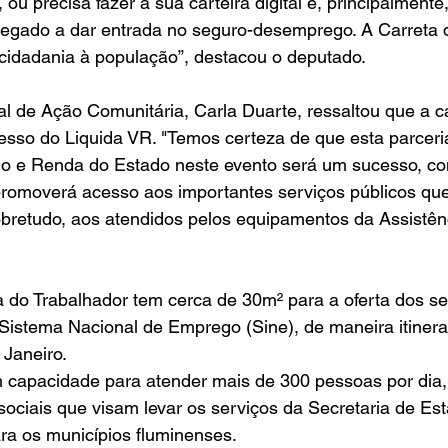
ou precisa fazer a sua carteira digital e, principalmente
egado a dar entrada no seguro-desemprego. A Carreta d
 cidadania à população”, destacou o deputado.
al de Ação Comunitária, Carla Duarte, ressaltou que a ca
cesso do Liquida VR. "Temos certeza de que esta parceri
lho e Renda do Estado neste evento será um sucesso, co
 promoverá acesso aos importantes serviços públicos que 
bretudo, aos atendidos pelos equipamentos da Assistênc
a do Trabalhador tem cerca de 30m² para a oferta dos s
Sistema Nacional de Emprego (Sine), de maneira itinera
 Janeiro.
 capacidade para atender mais de 300 pessoas por dia,
ciais que visam levar os serviços da Secretaria de Est
ra os municípios fluminenses.