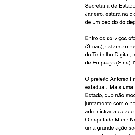
Secretaria de Estad
Janeiro, estará na c
de um pedido do dep
Entre os serviços of
(Smac), estarão o r
de Trabalho Digital;
de Emprego (Sine). N
O prefeito Antonio F
estadual. “Mais uma
Estado, que não med
juntamente com o no
administrar a cidade.
O deputado Munir Ne
uma grande ação soc