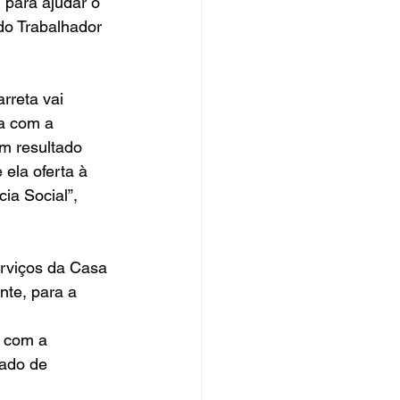
, para ajudar o 
o Trabalhador 
rreta vai 
a com a 
m resultado 
ela oferta à 
ia Social”, 
erviços da Casa 
nte, para a 
 com a 
ado de 