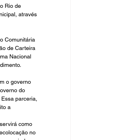
o Rio de 
icipal, através 
ão Comunitária 
ão de Carteira 
ema Nacional 
ndimento.
om o governo 
Governo do 
Essa parceria, 
to a 
servirá como 
ecolocação no 