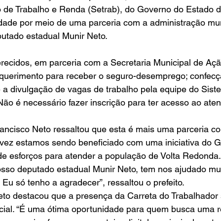
o de Trabalho e Renda (Setrab), do Governo do Estado d
idade por meio de uma parceria com a administração mun
utado estadual Munir Neto.
erecidos, em parceria com a Secretaria Municipal de Aç
equerimento para receber o seguro-desemprego; confecç
 e a divulgação de vagas de trabalho pela equipe do Sist
ão é necessário fazer inscrição para ter acesso ao ate
rancisco Neto ressaltou que esta é mais uma parceria c
 vez estamos sendo beneficiado com uma iniciativa do 
e esforços para atender a população de Volta Redonda. 
sso deputado estadual Munir Neto, tem nos ajudado mui
 Eu só tenho a agradecer”, ressaltou o prefeito.
to destacou que a presença da Carreta do Trabalhador 
ial. “É uma ótima oportunidade para quem busca uma r